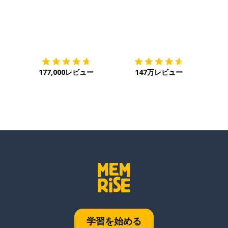
ダウンロード
App Store
ダウ
177,000レビュー
147万レビュー
学習を始める