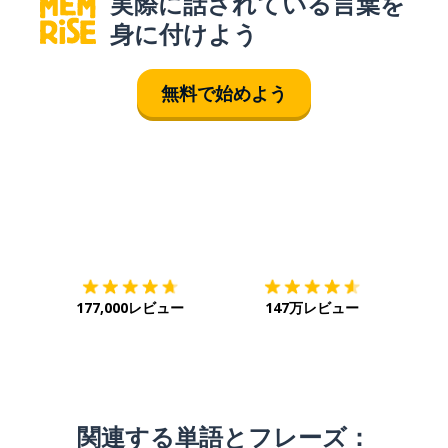
実際に話されている言葉を
身に付けよう
無料で始めよう
ダウンロード
App Store
ダウ
177,000レビュー
147万レビュー
関連する単語とフレーズ：