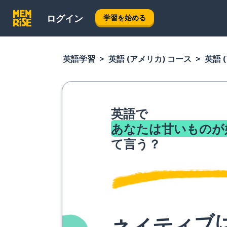
ログイン
学習を始める
英語学習
英語 (アメリカ) コース
英語 
英語で
あなたは甘いものが
て言う？
ネイティブ