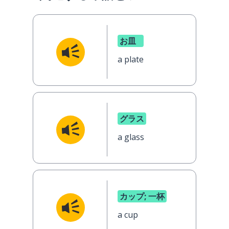
お皿
a plate
グラス
a glass
カップ; 一杯
a cup