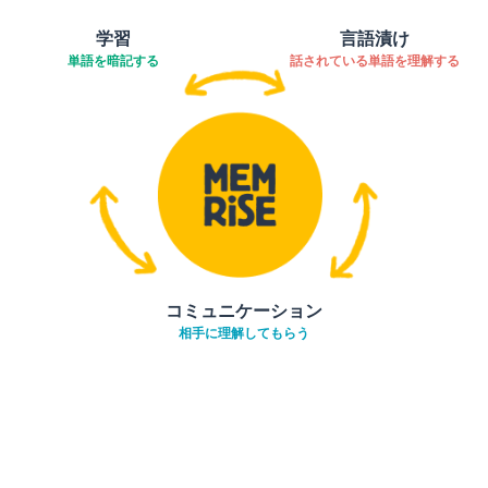
学習
言語漬け
単語を暗記する
話されている単語を理解する
コミュニケーション
相手に理解してもらう
ダウンロード
App Store
ダウ