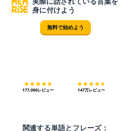
実際に話されている言葉を
身に付けよう
無料で始めよう
ダウンロード
App Store
ダウ
177,000レビュー
147万レビュー
関連する単語とフレーズ：