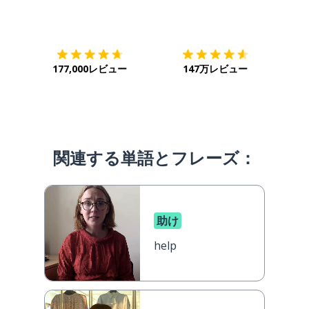
ダウンロード
App Store
ダウ
177,000レビュー
147万レビュー
関連する単語とフレーズ：
助け
help