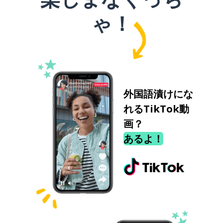
ゃ！
外国語漬けにな
れるTikTok動
画？
あるよ！