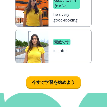
彼はすごいイ
ケメン
he's very
good-looking
素敵です
it's nice
今すぐ学習を始めよう