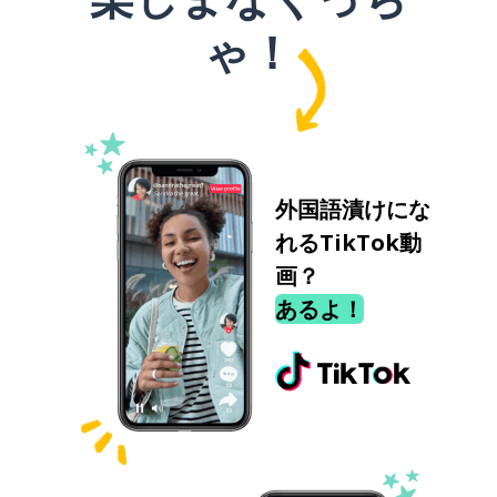
ゃ！
外国語漬けにな
れるTikTok動
画？
あるよ！