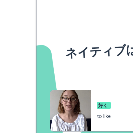
ネイティブ
好く
to like