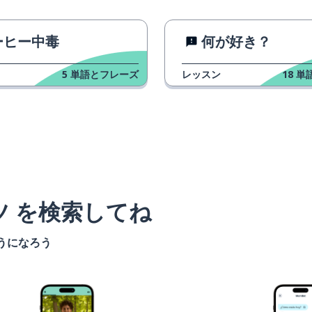
ーヒー中毒
何が好き？
5
単語とフレーズ
レッスン
18
単
ツ を検索してね
うになろう