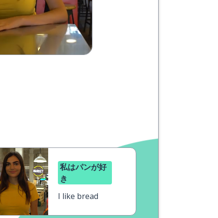
私はパンが好
き
I like bread