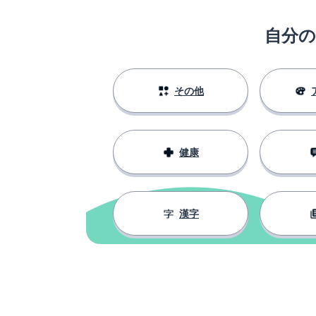
dà-jiā
自分
全ての；両方の
都
言語
鱼
その他
表現
biǎo-qíng
健康
必ずしも
yí-dìng
発見する
fā-xiàn
漢字
発生する
fāshēng
映画館
diàn-yǐng-yuàn
表示する