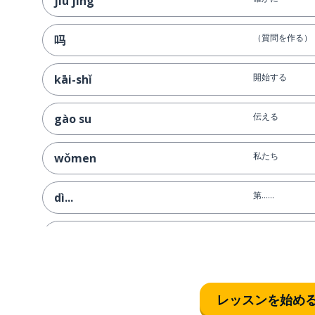
jiū jìng
（質問を作る）
吗
開始する
kāi-shǐ
伝える
gào su
私たち
wǒmen
第......
dì...
第一
dì-yī
一回
yícì
レッスンを始め
第二