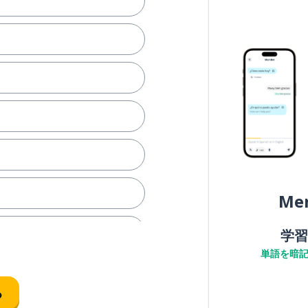
Me
学習
単語を暗
る