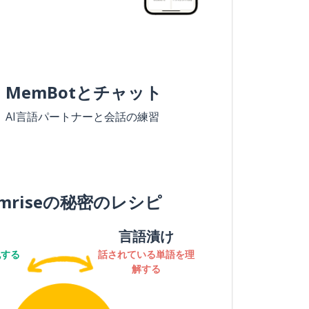
MemBotとチャット
AI言語パートナーと会話の練習
mriseの秘密のレシピ
言語漬け
記する
話されている単語を理
解する