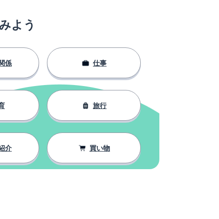
みよう
関係
仕事
育
旅行
紹介
買い物