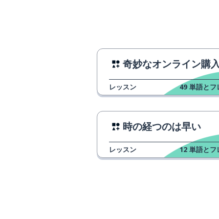
rán-ér
の前
miàn-qián
......の間
zhī jiān
奇妙なオンライン購
連絡
lián-xì
レッスン
49
単語とフ
背中
背
時の経つのは早い
伝える
传
レッスン
12
単語とフ
音声; 音
shēng yīn
説明する; 示す
shuō-míng
みんな