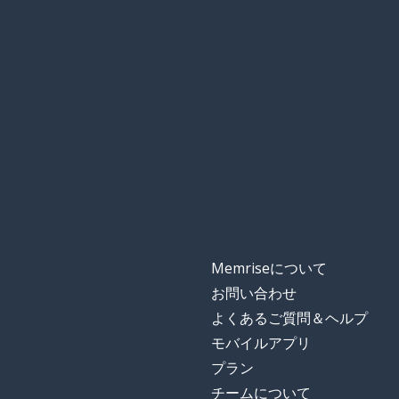
gōng sī
しかし
kě-shì
女の子
nǚ-zǐ
アクション
dòngzuò
〜から; 出身
lái zì
転送する
zhuǎn
Memriseについて
お問い合わせ
これ
此
よくあるご質問＆ヘルプ
モバイルアプリ
重要 (juuyou)
zhòng-yào
プラン
チームについて
時間