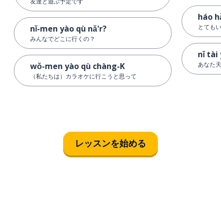
友達と遊ぶ予定です
háo h
とても
nǐ-men yào qù nǎ'r?
みんなでどこに行くの？
nǐ tài
あなた
wǒ-men yào qù chàng-K
（私たちは）カラオケに行こうと思って
レッスンを始める
ダウンロード
App Store
ダウ