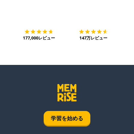
ダウンロード
App Store
ダウ
177,000レビュー
147万レビュー
学習を始める