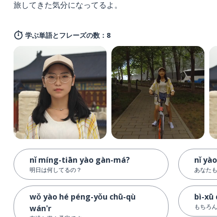
旅してきた気分になってるよ。
学ぶ単語とフレーズの数：8
nǐ míng-tiān yào gàn-má?
nǐ yào
明日は何してるの？
あなた
wǒ yào hé péng-yǒu chū-qù
bì-xū 
もちろ
wán'r