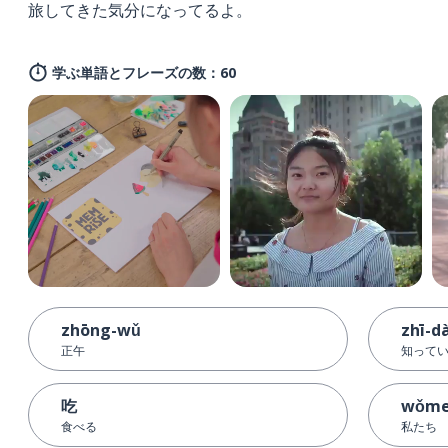
旅してきた気分になってるよ。
学ぶ単語とフレーズの数：60
zhōng-wǔ
zhī-d
正午
知って
吃
wǒm
食べる
私たち