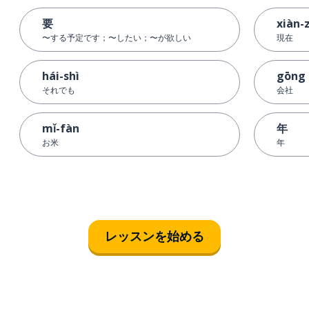
要
xiàn-
〜する予定です；〜したい；〜が欲しい
現在
hái-shì
gōng 
それでも
会社
mǐ-fàn
年
お米
年
レッスンを始める