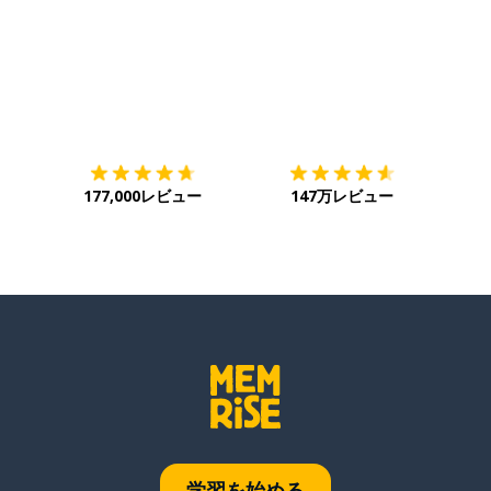
ダウンロード
App Store
ダウ
177,000レビュー
147万レビュー
学習を始める