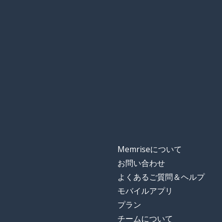
由
学校
xué-xiào
〜から; 出身
lái zì
地域
dì-fāng
だから；したが
suó-yǐ
味わう
尝
Memriseについて
お問い合わせ
国
guó-jiā
よくあるご質問＆ヘルプ
モバイルアプリ
時間
shí-hou
プラン
チームについて
みんなで