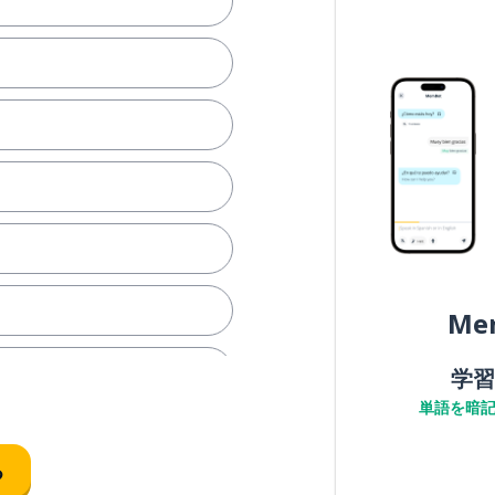
Me
学習
単語を暗
る