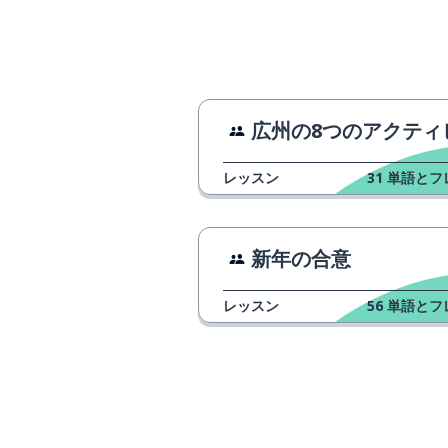
四
読む
dú
機械
机
広州の8つのアクティビテ
エンジニアリン
gōng-chéng
レッスン
31
単語とフ
食事をする
chī-fàn
新年の合意
飲む
喝
レッスン
56
単語とフ
水
水
日
日
落ちる; 止まる