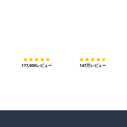
ダウンロード
App Store
ダ
るのを許す
177,000レビュー
147万レビュー
て