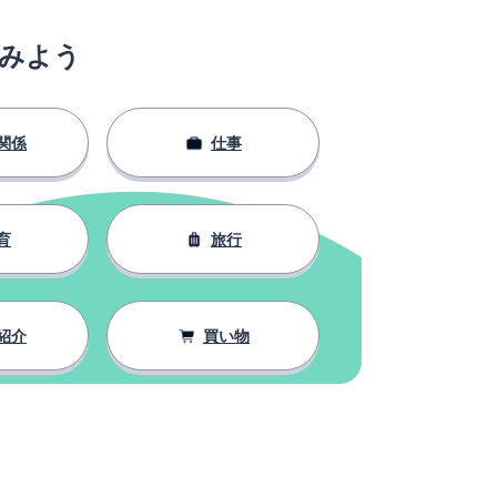
みよう
関係
仕事
育
旅行
紹介
買い物