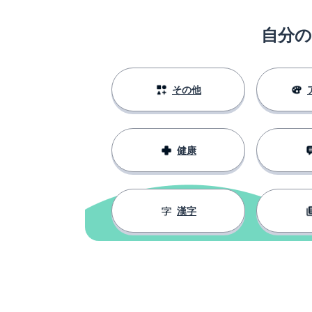
luò
自分
これ
zhè-ge
一つ
yí-ge
その他
立つ
立
健康
中に
lǐ-miàn
無料
免
漢字
その後
ránhòu
もっと多くの
gèng-duō
一般的; 一緒に