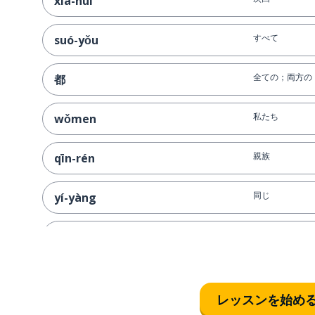
xià-huí
すべて
suó-yǒu
全ての；両方の
都
私たち
wǒmen
親族
qīn-rén
同じ
yí-yàng
できる；できた
ké-yǐ
お互い
相
レッスンを始め
理解する