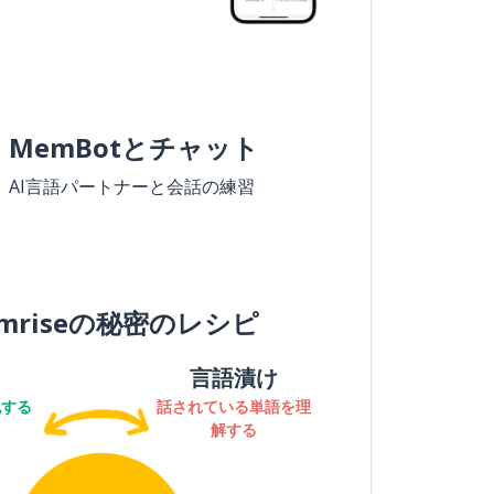
MemBotとチャット
AI言語パートナーと会話の練習
mriseの秘密のレシピ
言語漬け
記する
話されている単語を理
解する