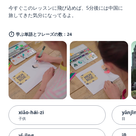
今すぐこのレッスンに飛び込めば、5分後には中国に
旅してきた気分になってるよ。
学ぶ単語とフレーズの数：24
xiǎo-hái-zi
yǎnjī
子供
目
yǐ-jīng
说