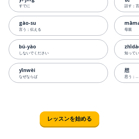
すでに
話す；
gào-su
mām
言う；伝える
母親
bú-yào
zhīdà
しないでください
知って
yīnwèi
想
なぜならば
思う；…
レッスンを始める