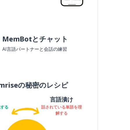
MemBotとチャット
AI言語パートナーと会話の練習
mriseの秘密のレシピ
言語漬け
記する
話されている単語を理
解する