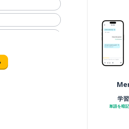
る
Me
学習
単語を暗