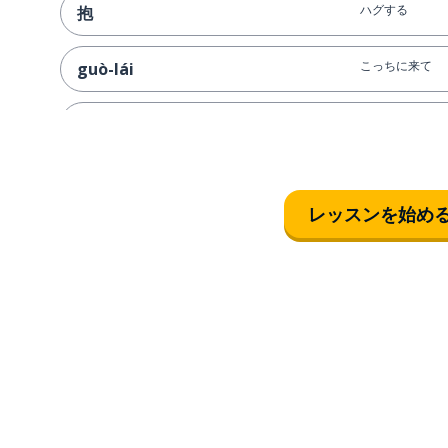
ハグする
抱
こっちに来て
guò-lái
抱きしめる
bào bao
レッスンを始め