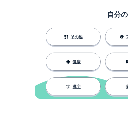
自分
その他
健康
漢字