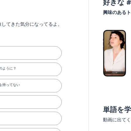
好きな 
興味のあるト
旅してきた気分になってるよ。
のように？
を持ってない
単語を
動画に出てく