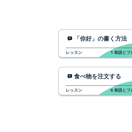
「你好」の書く方法
レッスン
1
単語とフ
食べ物を注文する
レッスン
6
単語とフ