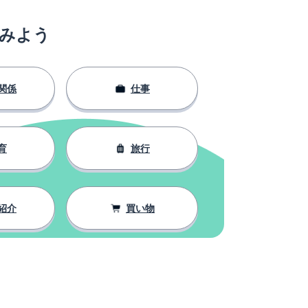
みよう
関係
仕事
育
旅行
紹介
買い物