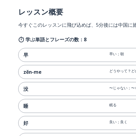
レッスン概要
今すぐこのレッスンに飛び込めば、5分後には中国に
学ぶ単語とフレーズの数：8
早い；朝
早
どうやって？ど
zěn-me
〜じゃない；〜
没
眠る
睡
良い；良く
好