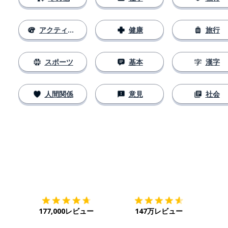
アクティビティ
健康
旅行
スポーツ
基本
漢字
人間関係
意見
社会
ダウンロード
App Store
ダウ
177,000レビュー
147万レビュー