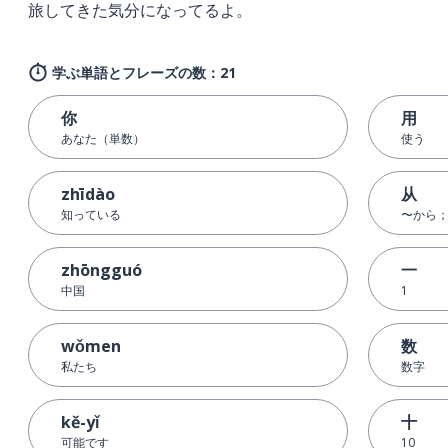
旅してきた気分になってるよ。
学ぶ単語とフレーズの数：21
你
用
あなた（単数）
使う
zhīdào
从
知っている
〜から
zhōngguó
一
中国
1
wǒmen
数
私たち
数字
kě-yǐ
十
可能です
10