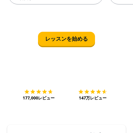
レッスンを始める
ダウンロード
App Store
ダウ
177,000レビュー
147万レビュー