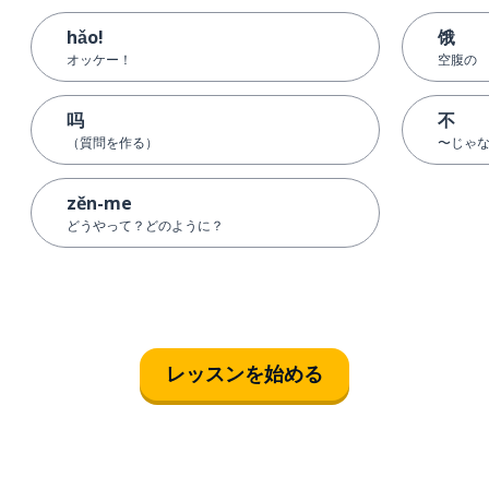
hǎo!
饿
オッケー！
空腹の
吗
不
（質問を作る）
〜じゃ
zěn-me
どうやって？どのように？
レッスンを始める