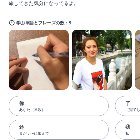
旅してきた気分になってるよ。
学ぶ単語とフレーズの数：9
你
了
あなた（単数）
（完了
还
我
まだ；〜に加えて
私