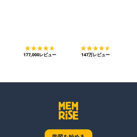
ダウンロード
App Store
ダウ
177,000レビュー
147万レビュー
学習を始める