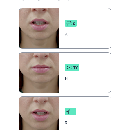
デ; d
д
ン; 'n'
н
イェ
е