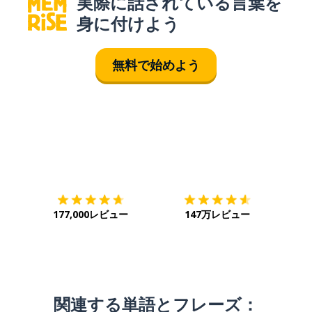
実際に話されている言葉を
身に付けよう
無料で始めよう
ダウンロード
App Store
ダウ
177,000レビュー
147万レビュー
関連する単語とフレーズ：