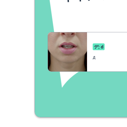
デ; d
д