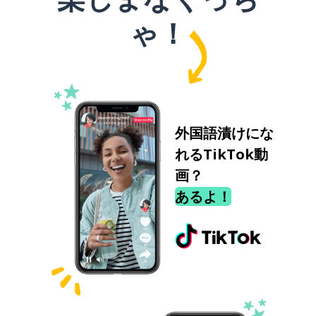
ゃ！
外国語漬けにな
れるTikTok動
画？
あるよ！