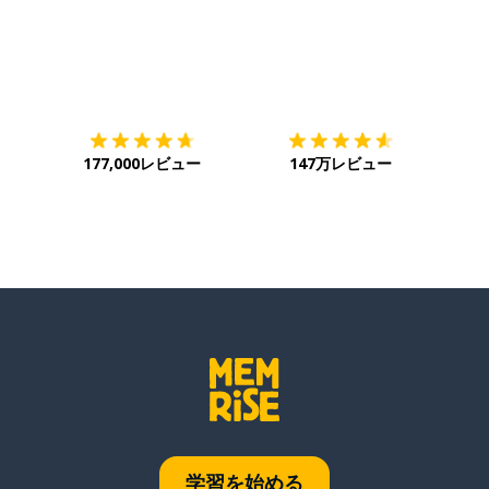
ダウンロード
App Store
ダウ
177,000レビュー
147万レビュー
学習を始める