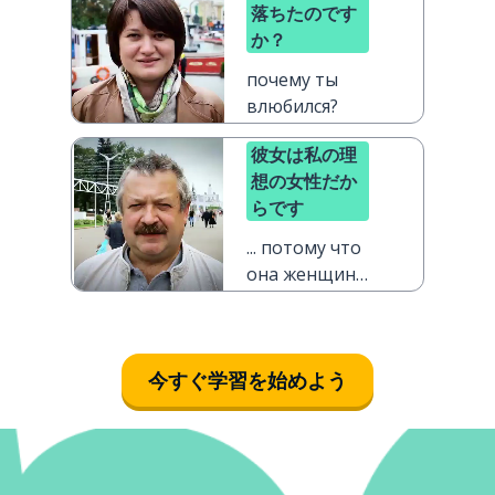
落ちたのです
か？
почему ты
влюбился?
彼女は私の理
想の女性だか
らです
... потому что
она женщина
моей мечты
今すぐ学習を始めよう