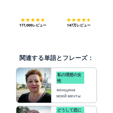
ダウンロード
App Store
ダウ
177,000レビュー
147万レビュー
関連する単語とフレーズ：
私の理想の女
性
женщина
моей мечты
どうして恋に