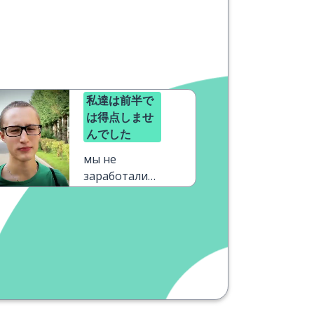
私達は前半で
は得点しませ
んでした
мы не
заработали
очков в
первом
тайме