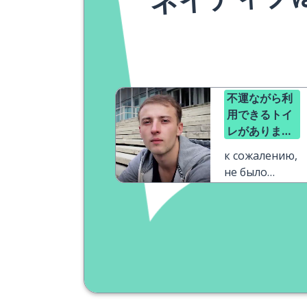
不運ながら利
用できるトイ
レがありませ
ん
к сожалению,
не было
свободных
мест