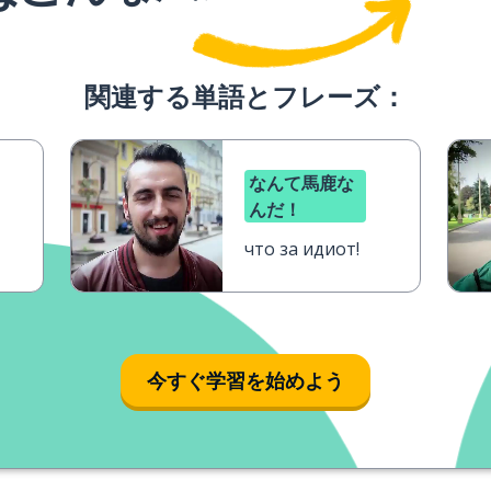
関連する単語とフレーズ：
なんて馬鹿な
んだ！
что за идиот!
今すぐ学習を始めよう