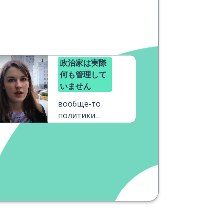
政治家は実際
何も管理して
いません
вообще-то
политики
ничего не
контролируют