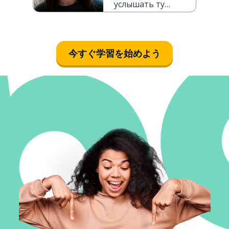
услышать ту
историю
今すぐ学習を始めよう