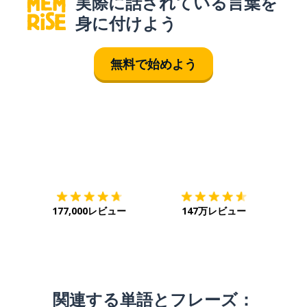
実際に話されている言葉を
身に付けよう
無料で始めよう
ダウンロード
App Store
ダウ
177,000レビュー
147万レビュー
関連する単語とフレーズ：