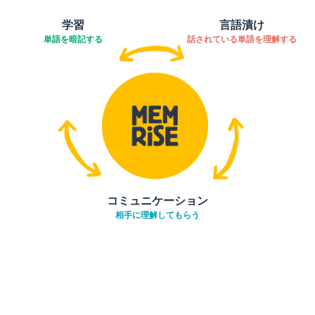
学習
言語漬け
単語を暗記する
話されている単語を理解する
コミュニケーション
相手に理解してもらう
ダウンロード
App Store
ダウ