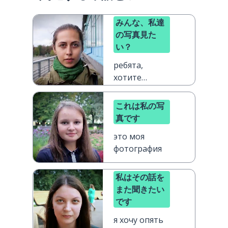
みんな、私達
の写真見た
い？
ребята,
хотите
посмотреть
наши
これは私の写
фотографии?
真です
это моя
фотография
私はその話を
また聞きたい
です
я хочу опять