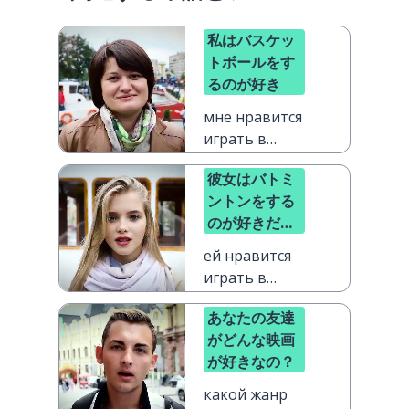
私はバスケッ
トボールをす
るのが好き
мне нравится
играть в
баскетбол
彼女はバトミ
ントンをする
のが好きだけ
ど、テニスの
ей нравится
方が好き
играть в
бадминтон,
あなたの友達
но она
がどんな映画
предпочитает
が好きなの？
теннис
какой жанр