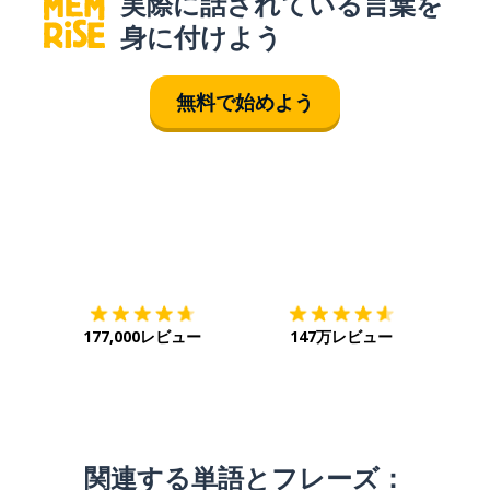
実際に話されている言葉を
身に付けよう
無料で始めよう
ダウンロード
App Store
ダウ
177,000レビュー
147万レビュー
関連する単語とフレーズ：