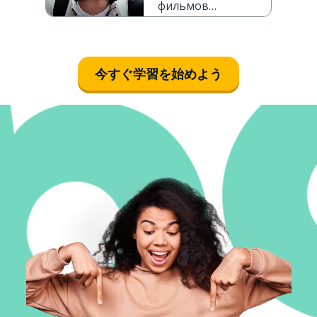
фильмов
предпочитает
твой друг?
今すぐ学習を始めよう