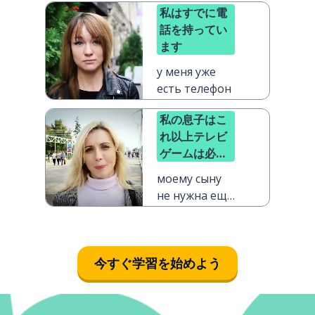
私はすでに電
話を持ってい
ます
у меня уже
есть телефон
私の息子はこ
れ以上テレビ
ゲームは必要
ありません
моему сыну
не нужна ещё
одна
видеоигра
今すぐ学習を始めよう