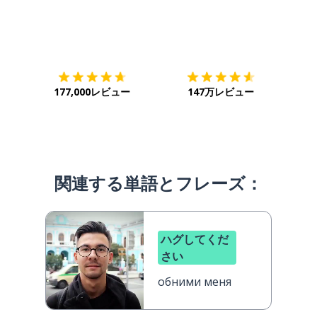
ダウンロード
App Store
ダウ
177,000レビュー
147万レビュー
関連する単語とフレーズ：
ハグしてくだ
さい
обними меня