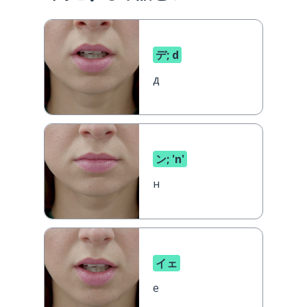
デ; d
д
ン; 'n'
н
イェ
е