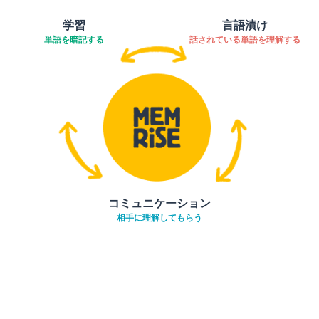
学習
言語漬け
単語を暗記する
話されている単語を理解する
コミュニケーション
相手に理解してもらう
ダウンロード
App Store
ダウ