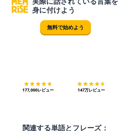
実際に話されている言葉を
身に付けよう
無料で始めよう
ダウンロード
App Store
ダウ
177,000レビュー
147万レビュー
関連する単語とフレーズ：