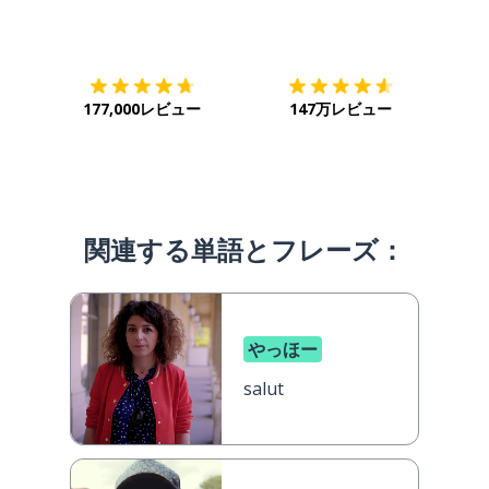
ダウンロード
App Store
ダウ
177,000レビュー
147万レビュー
関連する単語とフレーズ：
やっほー
salut