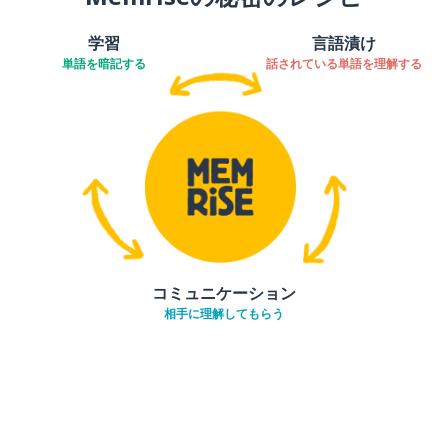
学習
言語漬け
単語を暗記する
話されている単語を理解する
コミュニケーション
相手に理解してもらう
ダウンロード
App Store
ダウ