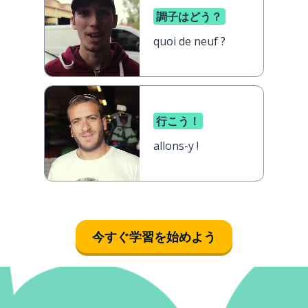
調子はどう？
quoi de neuf ?
行こう！
allons-y !
今すぐ学習を始めよう