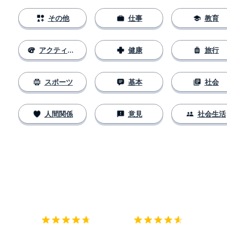
その他
仕事
教育
アクティビティ
健康
旅行
スポーツ
基本
社会
人間関係
意見
社会生活
ダウンロード
App Store
ダウ