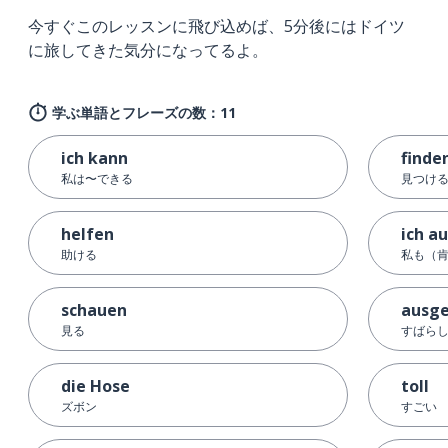
今すぐこのレッスンに飛び込めば、5分後にはドイツ
に旅してきた気分になってるよ。
学ぶ単語とフレーズの数：11
ich kann
finde
私は〜できる
見つける
helfen
ich a
助ける
私も（
schauen
ausge
見る
すばら
die Hose
toll
ズボン
すごい