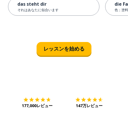
das steht dir
die F
それはあなたに似合います
色；塗
レッスンを始める
ダウンロード
App Store
ダウ
177,000レビュー
147万レビュー