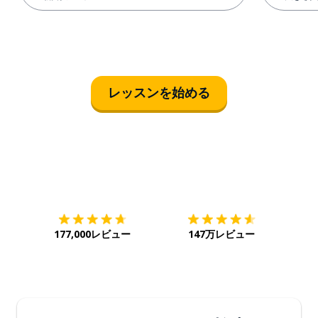
レッスンを始める
ダウンロード
App Store
ダウ
177,000レビュー
147万レビュー