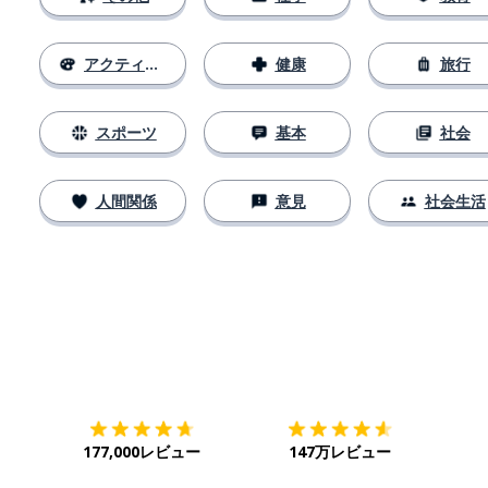
アクティビティ
健康
旅行
スポーツ
基本
社会
人間関係
意見
社会生活
ダウンロード
App Store
ダウ
177,000レビュー
147万レビュー