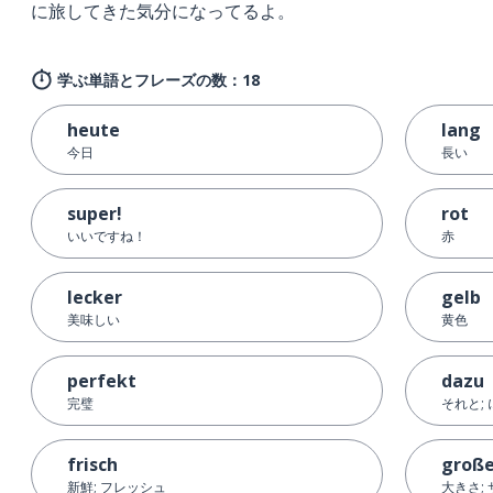
に旅してきた気分になってるよ。
学ぶ単語とフレーズの数：18
heute
lang
今日
長い
super!
rot
いいですね！
赤
lecker
gelb
美味しい
黄色
perfekt
dazu
完璧
それと;
frisch
groß
新鮮; フレッシュ
大きさ;