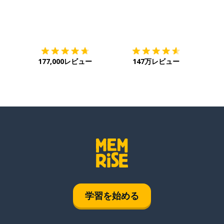
ダウンロード
App Store
ダウ
177,000レビュー
147万レビュー
学習を始める