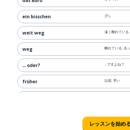
das Büro
少し
ein bisschen
遠く離れている
weit weg
離れている; 去
weg
…ですよね？
... oder?
以前; 早い
früher
の前；〜（期間
vor
動く
sich bewegen
レッスンを始め
持ってくる