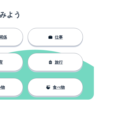
みよう
関係
仕事
育
旅行
い物
食べ物