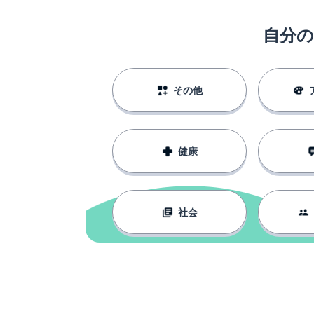
arbeiten
自分
可能
möglich
短い
kurz
その他
携帯電話
das Handy
健康
過ごす
verbringen
社会