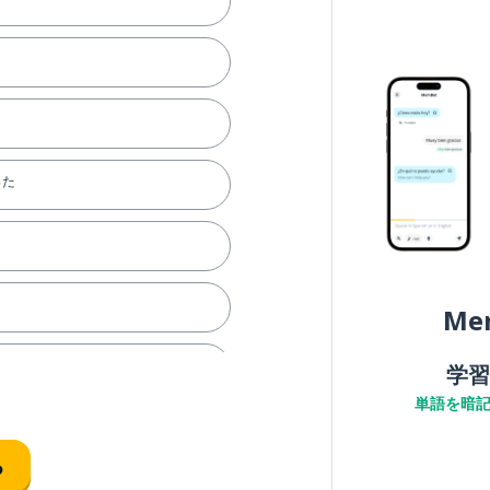
った
Me
）前
学習
単語を暗
る