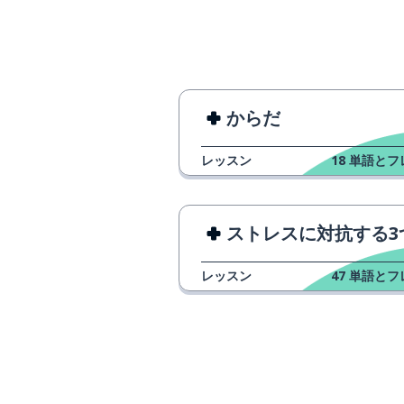
durch
湖
der See
遠い
weit
からだ
すべて; まった
ganz
レッスン
18
単語とフ
どうぞ
nur zu
ストレスに対抗する3つのヒン
座る
sitzen
レッスン
47
単語とフ
試みる; 試す
versuchen
立つ; 立ってい
stehen
働く