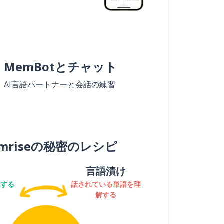
MemBotとチャット
AI言語パートナーと会話の練習
mriseの秘密のレシピ
言語漬け
記する
話されている単語を理
解する