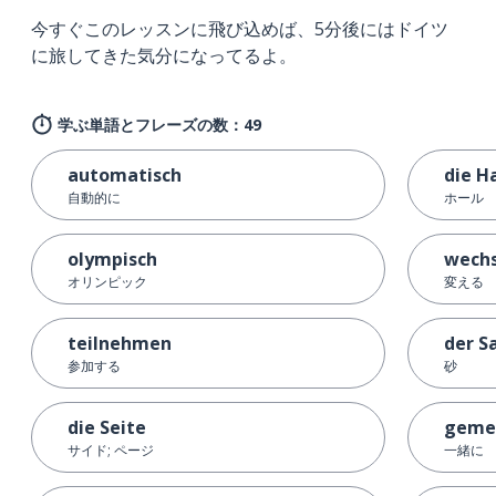
今すぐこのレッスンに飛び込めば、5分後にはドイツ
に旅してきた気分になってるよ。
学ぶ単語とフレーズの数：49
automatisch
die H
自動的に
ホール
olympisch
wechs
オリンピック
変える
teilnehmen
der S
参加する
砂
die Seite
geme
サイド; ページ
一緒に