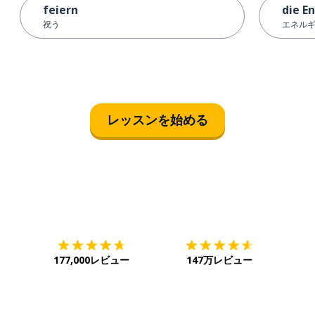
feiern
die E
祝う
エネル
レッスンを始める
ダウンロード
App Store
ダウ
177,000レビュー
147万レビュー