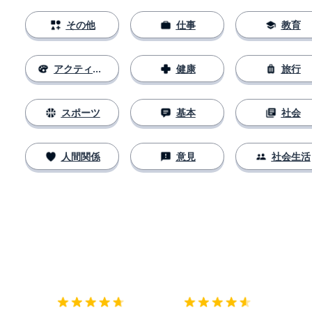
その他
仕事
教育
アクティビティ
健康
旅行
スポーツ
基本
社会
人間関係
意見
社会生活
ダウンロード
App Store
ダウ