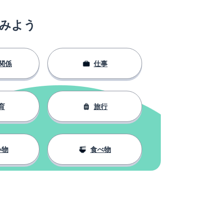
みよう
関係
仕事
育
旅行
い物
食べ物