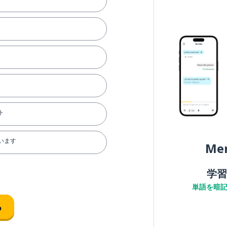
ト
います
Me
学習
単語を暗
る