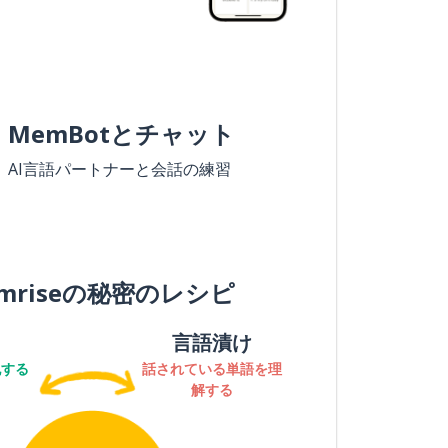
MemBotとチャット
AI言語パートナーと会話の練習
mriseの秘密のレシピ
言語漬け
記する
話されている単語を理
解する