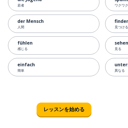
若者
ワクワ
der Mensch
finde
人間
見つける
fühlen
sehe
感じる
見る
einfach
unter
簡単
異なる
レッスンを始める