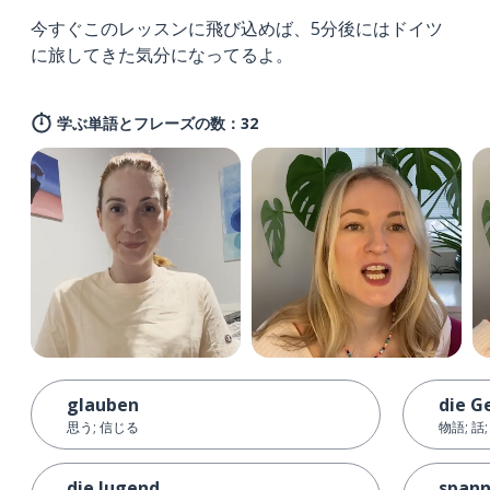
今すぐこのレッスンに飛び込めば、5分後にはドイツ
に旅してきた気分になってるよ。
学ぶ単語とフレーズの数：32
glauben
die G
思う; 信じる
物語; 話
die Jugend
span