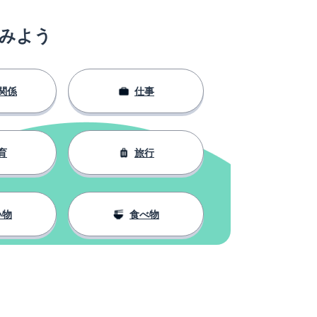
みよう
関係
仕事
育
旅行
い物
食べ物