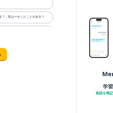
る？；私は〜をしたことがある？
る
Me
学習
破損; 敗れている
単語を暗