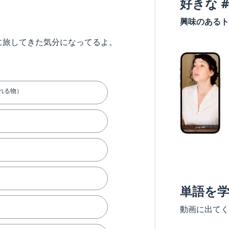
好きな 
興味のあるト
に旅してきた気分になってるよ。
れる物）
単語を
動画に出てく