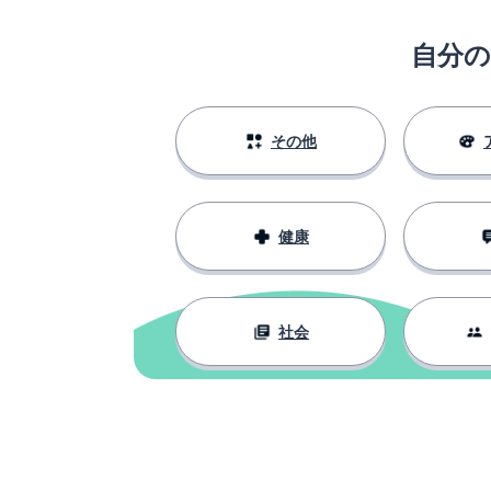
自分
その他
健康
社会