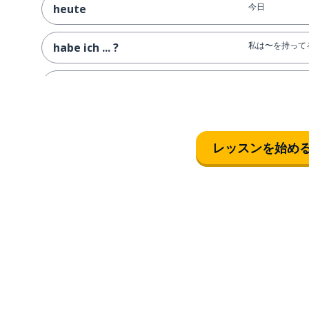
今日
heute
私は〜を持って
habe ich ... ?
行く; 歩く
gehen
最高; ベスト
beste
レッスンを始め
と
mit
しかし
doch
骨折している; 
kaputt
次
nächste