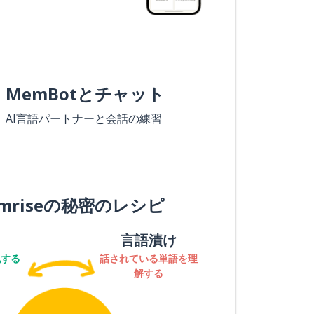
MemBotとチャット
AI言語パートナーと会話の練習
mriseの秘密のレシピ
言語漬け
記する
話されている単語を理
解する