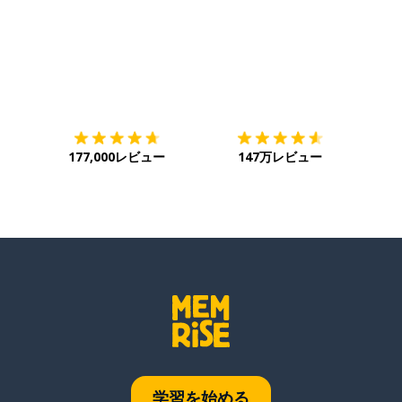
ダウンロード
App Store
ダウ
177,000レビュー
147万レビュー
学習を始める