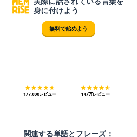
実際に話されている言葉を
身に付けよう
無料で始めよう
ダウンロード
App Store
ダウ
177,000レビュー
147万レビュー
関連する単語とフレーズ：