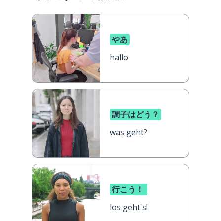
やあ
hallo
調子はどう？
was geht?
行こう！
los geht's!