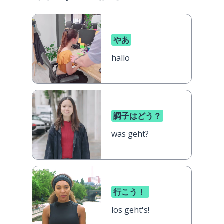
やあ
hallo
調子はどう？
was geht?
行こう！
los geht's!