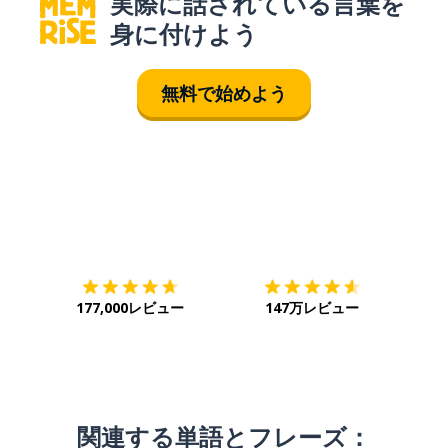
実際に話されている言葉を
身に付けよう
無料で始めよう
ダウンロード
App Store
ダウ
177,000レビュー
147万レビュー
関連する単語とフレーズ：