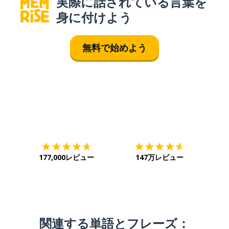
実際に話されている言葉を
身に付けよう
無料で始めよう
ダウンロード
App Store
ダウ
177,000レビュー
147万レビュー
関連する単語とフレーズ：