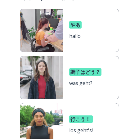
やあ
hallo
調子はどう？
was geht?
行こう！
los geht's!