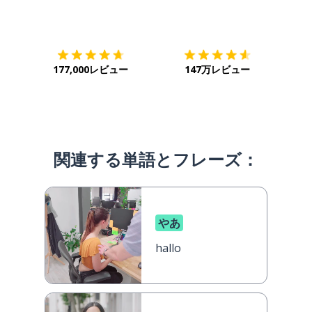
ダウンロード
App Store
ダウ
177,000レビュー
147万レビュー
関連する単語とフレーズ：
やあ
hallo