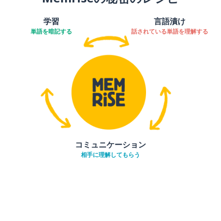
学習
言語漬け
単語を暗記する
話されている単語を理解する
コミュニケーション
相手に理解してもらう
ダウンロード
App Store
ダウ