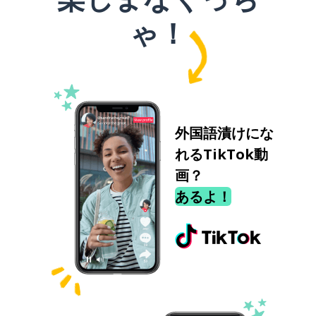
ゃ！
外国語漬けにな
れるTikTok動
画？
あるよ！