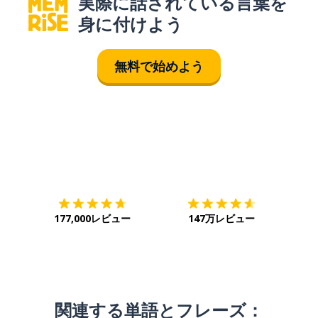
実際に話されている言葉を
身に付けよう
無料で始めよう
ダウンロード
App Store
ダウ
177,000レビュー
147万レビュー
関連する単語とフレーズ：