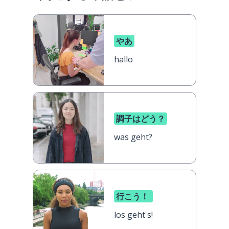
やあ
hallo
調子はどう？
was geht?
行こう！
los geht's!