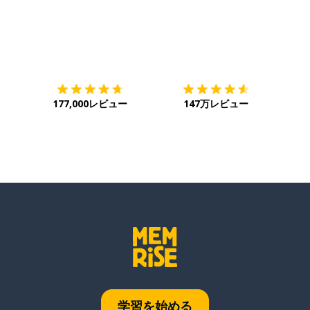
ダウンロード
App Store
ダウ
177,000レビュー
147万レビュー
学習を始める