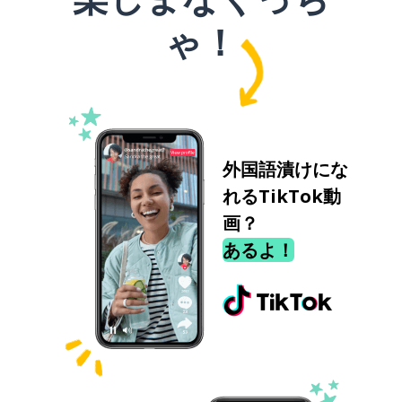
ゃ！
外国語漬けにな
れるTikTok動
画？
あるよ！