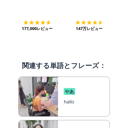
ダウンロード
App Store
ダウ
177,000レビュー
147万レビュー
関連する単語とフレーズ：
やあ
hallo