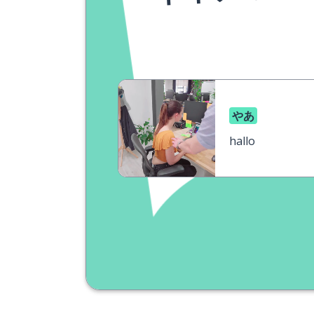
やあ
hallo