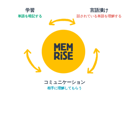
学習
言語漬け
単語を暗記する
話されている単語を理解する
コミュニケーション
相手に理解してもらう
ダウンロード
App Store
ダウ