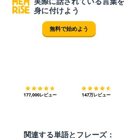
実際に話されている言葉を
身に付けよう
無料で始めよう
ダウンロード
App Store
ダウ
177,000レビュー
147万レビュー
関連する単語とフレーズ：