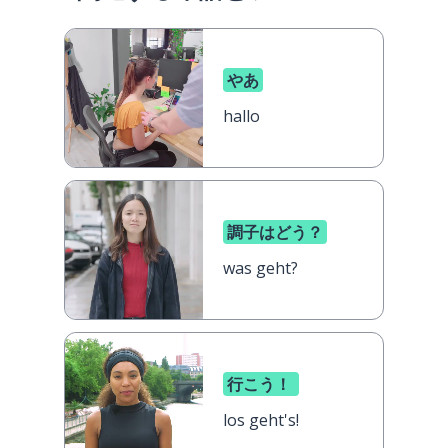
やあ
hallo
調子はどう？
was geht?
行こう！
los geht's!