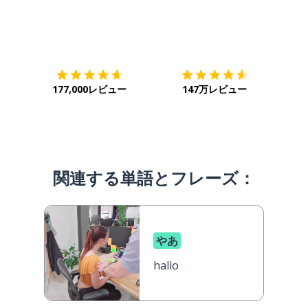
ダウンロード
App Store
ダウ
177,000レビュー
147万レビュー
関連する単語とフレーズ：
やあ
hallo