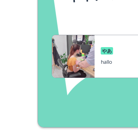
やあ
hallo