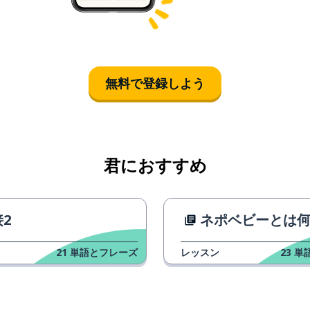
無料で登録しよう
君におすすめ
2
ネポベビーとは
21
単語とフレーズ
レッスン
23
単