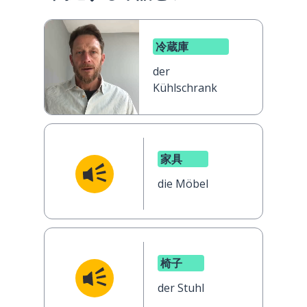
冷蔵庫
der
Kühlschrank
家具
die Möbel
椅子
der Stuhl