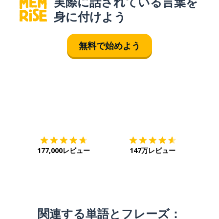
実際に話されている言葉を
身に付けよう
無料で始めよう
ダウンロード
App Store
ダウ
177,000レビュー
147万レビュー
関連する単語とフレーズ：