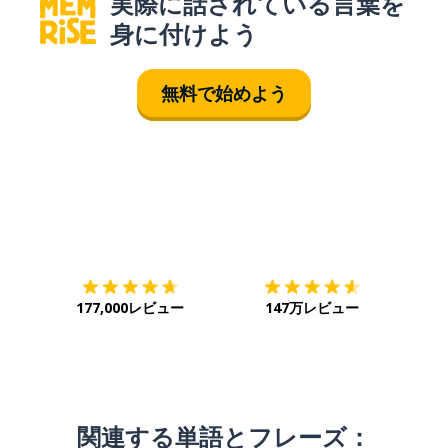
実際に話されている言葉を
身に付けよう
無料で始めよう
ダウンロード
App Store
ダウ
177,000レビュー
147万レビュー
関連する単語とフレーズ：