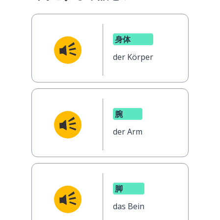
身体
der Körper
腕
der Arm
脚
das Bein