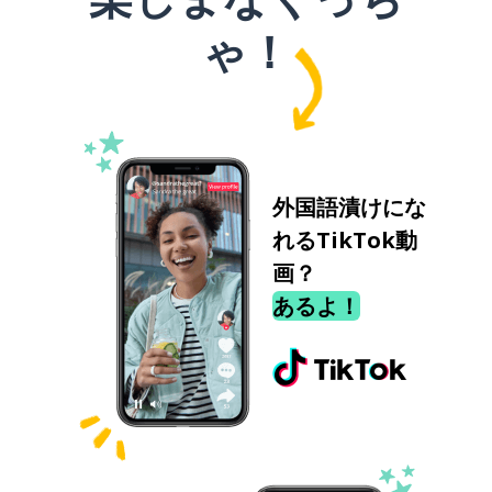
ゃ！
外国語漬けにな
れるTikTok動
画？
あるよ！