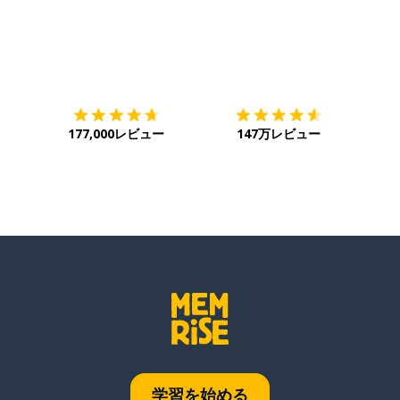
ダウンロード
App Store
ダウ
177,000レビュー
147万レビュー
学習を始める