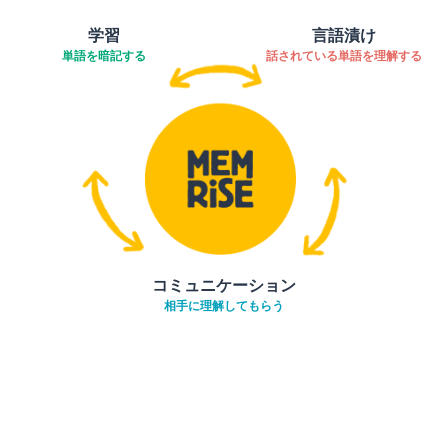
学習
言語漬け
単語を暗記する
話されている単語を理解する
コミュニケーション
相手に理解してもらう
ダウンロード
App Store
ダウ