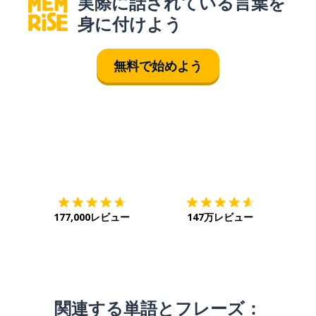
実際に話されている言葉を
身に付けよう
無料で始めよう
ダウンロード
App Store
ダウ
177,000レビュー
147万レビュー
関連する単語とフレーズ：