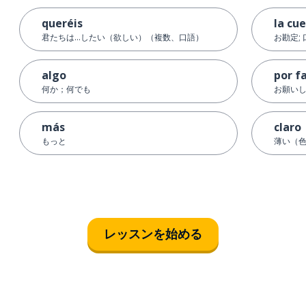
queréis
la cu
君たちは…したい（欲しい）（複数、口語）
お勘定;
algo
por f
何か；何でも
お願い
más
claro
もっと
薄い（
レッスンを始める