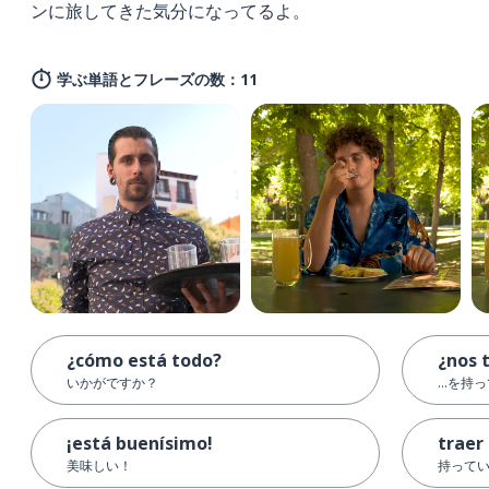
ンに旅してきた気分になってるよ。
学ぶ単語とフレーズの数：11
¿cómo está todo?
¿nos t
いかがですか？
…を持
¡está buenísimo!
traer
美味しい！
持って