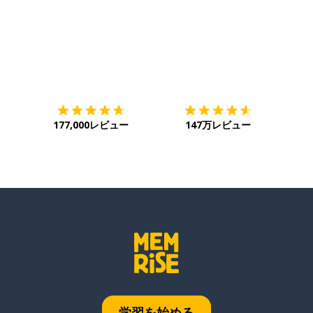
ダウンロード
App Store
ダウ
177,000レビュー
147万レビュー
学習を始める