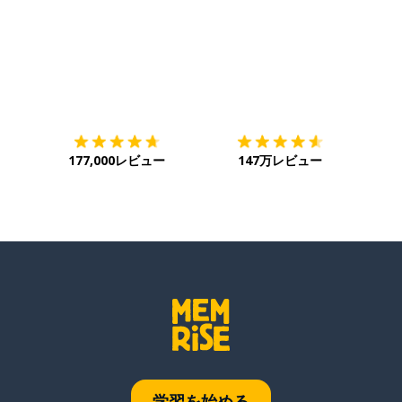
ダウンロード
App Store
ダウ
177,000レビュー
147万レビュー
学習を始める