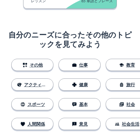
レッスン
85
単語とフレーズ
自分のニーズに合ったその他のトピ
ックを見てみよう
その他
仕事
教育
アクティビティ
健康
旅行
スポーツ
基本
社会
人間関係
意見
社会生活