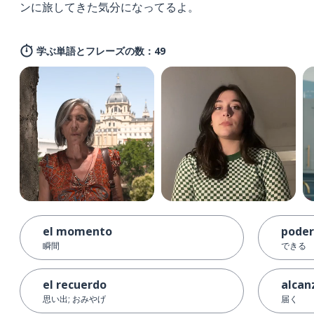
ンに旅してきた気分になってるよ。
学ぶ単語とフレーズの数：49
el momento
poder
瞬間
できる
el recuerdo
alcan
思い出; おみやげ
届く