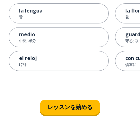
la lengua
la flor
舌
花
medio
guard
中間; 半分
守る; 
el reloj
con c
時計
慎重に
レッスンを始める