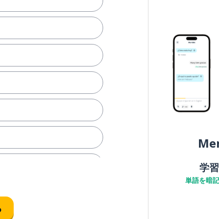
Me
学習
単語を暗
る