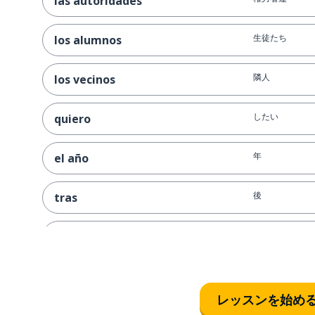
las autoridades
生徒たち
los alumnos
隣人
los vecinos
したい
quiero
年
el año
後
tras
息子
el hijo
準備する
preparar
レッスンを始め
人生