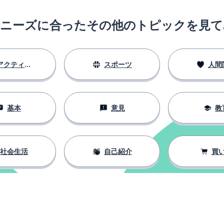
のニーズに合ったその他のトピックを見て
アクティビティ
スポーツ
人間
基本
意見
教
社会生活
自己紹介
買
久的）
; 私は〜したほうがいい