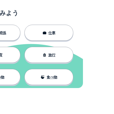
みよう
関係
仕事
育
旅行
い物
食べ物