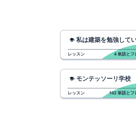
la década
ありがとうござ
muchas gracias
心臓；心
el corazón
私は建築を勉強しています
子供（男性；女
el niño; la niña
レッスン
4
単語とフ
尊重する
respetar
モンテッソーリ学校
春
la primavera
レッスン
102
単語とフ
土地; 地球; 土
la tierra
何もない；何も
nada
誰も〜いない; 