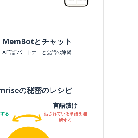
MemBotとチャット
AI言語パートナーと会話の練習
mriseの秘密のレシピ
言語漬け
記する
話されている単語を理
解する