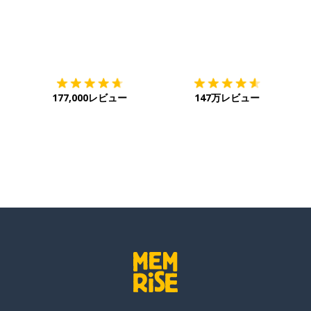
今までに一度も〜ない
ダウンロード
App Store
ダ
177,000レビュー
147万レビュー
証がある