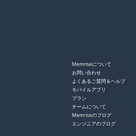
conseguir
世代
la generación
ただ; だけ
solo
〜してもいい（
podría
Memriseについて
強盗する; 窃盗
robar
お問い合わせ
よくあるご質問＆ヘルプ
宝物
el tesoro
モバイルアプリ
プラン
今
ahora
チームについて
Memriseのブログ
エンジニアのブログ