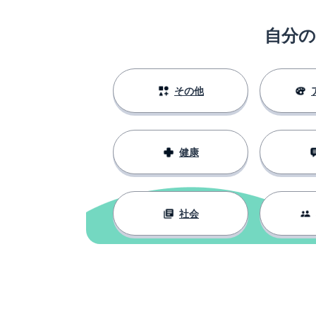
nadie
自分
切る
cortar
勝つ; 稼ぐ; 得る
ganar
その他
動物の足
la pata
健康
旅
el viaje
理由
la razón
社会
〜である（半永
ser
秋
el otoño
私は〜するべき