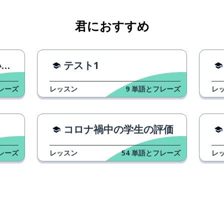
君におすすめ
います
。
テスト1
性）
レーズ
レッスン
9
単語とフレーズ
レ
コロナ禍中の学生の評価
レーズ
レッスン
54
単語とフレーズ
レ
（否定形）
誰でも